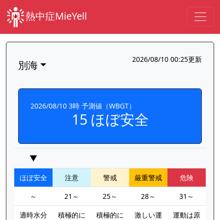
熱中症MieYell
2026/08/10 00:25更新
別海
2026/08/10 3時 予測値（WBGT）
15 ほぼ安全
▼
ほぼ安全
注意
警戒
厳重警戒
危険
～
21～
25～
28～
31～
適時水分
積極的に
積極的に
激しい運
運動は原