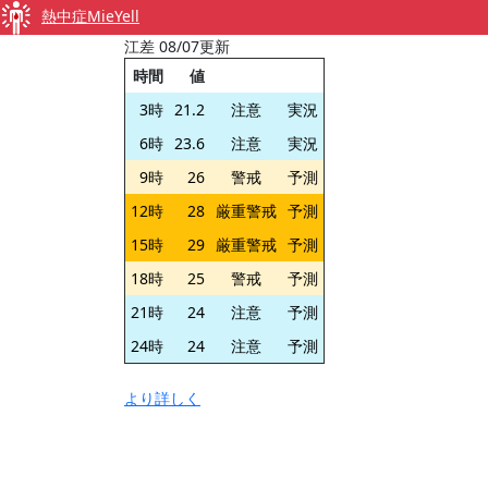
熱中症MieYell
江差 08/07更新
時間
値
3時
21.2
注意
実況
6時
23.6
注意
実況
9時
26
警戒
予測
12時
28
厳重警戒
予測
15時
29
厳重警戒
予測
18時
25
警戒
予測
21時
24
注意
予測
24時
24
注意
予測
より詳しく