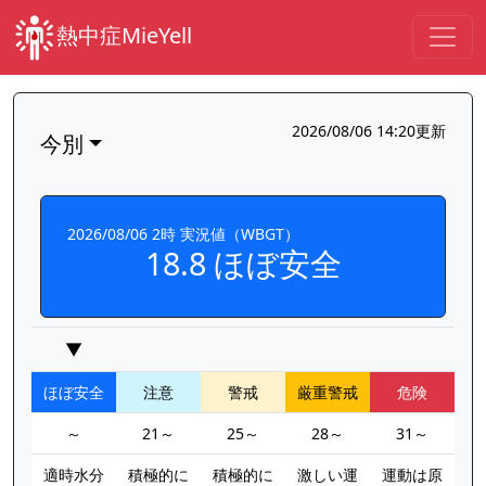
熱中症MieYell
2026/08/06 14:20更新
今別
2026/08/06 2時 実況値（WBGT）
18.8 ほぼ安全
▼
ほぼ安全
注意
警戒
厳重警戒
危険
～
21～
25～
28～
31～
適時水分
積極的に
積極的に
激しい運
運動は原