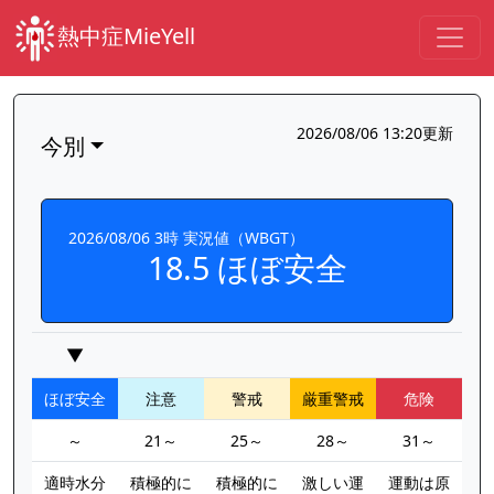
熱中症MieYell
2026/08/06 13:20更新
今別
2026/08/06 3時 実況値（WBGT）
18.5 ほぼ安全
▼
ほぼ安全
注意
警戒
厳重警戒
危険
～
21～
25～
28～
31～
適時水分
積極的に
積極的に
激しい運
運動は原