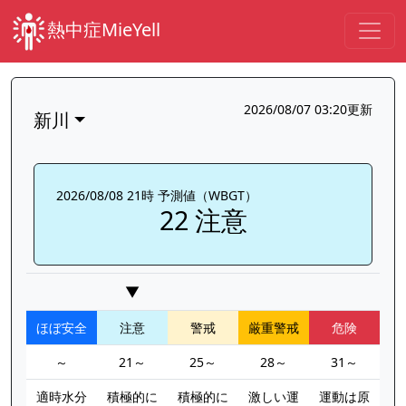
熱中症MieYell
2026/08/07 03:20更新
新川
2026/08/08 21時 予測値（WBGT）
22 注意
▼
ほぼ安全
注意
警戒
厳重警戒
危険
～
21～
25～
28～
31～
適時水分
積極的に
積極的に
激しい運
運動は原