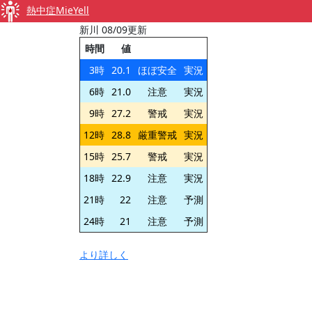
熱中症MieYell
新川 08/09更新
時間
値
3時
20.1
ほぼ安全
実況
6時
21.0
注意
実況
9時
27.2
警戒
実況
12時
28.8
厳重警戒
実況
15時
25.7
警戒
実況
18時
22.9
注意
実況
21時
22
注意
予測
24時
21
注意
予測
より詳しく