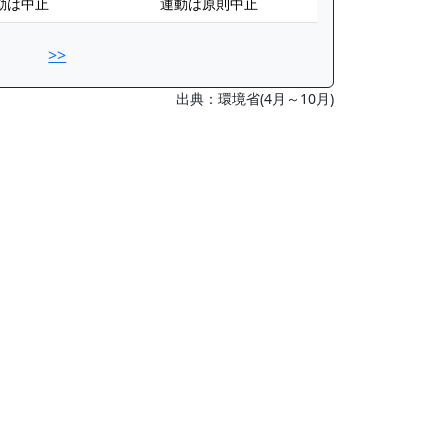
動は中止
運動は原則中止
>>
出典：環境省(4月～10月)