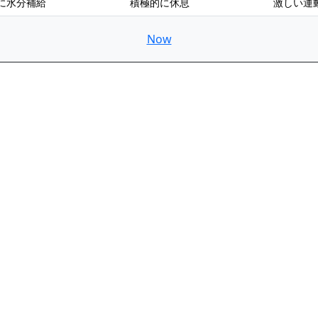
に水分補給
積極的に休息
激しい運
Now