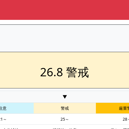
26.8 警戒
▼
注意
警戒
厳重
21～
25～
28