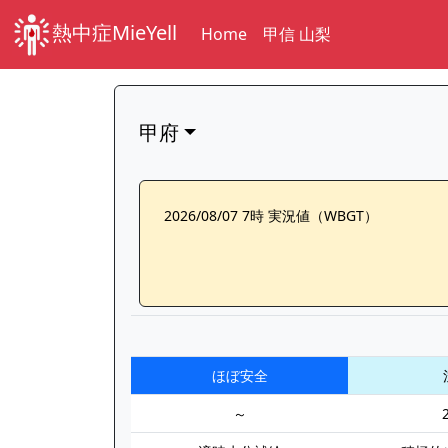
熱中症MieYell
Home
甲信 山梨
甲府
2026/08/07 7時 実況値（WBGT）
ほぼ安全
～