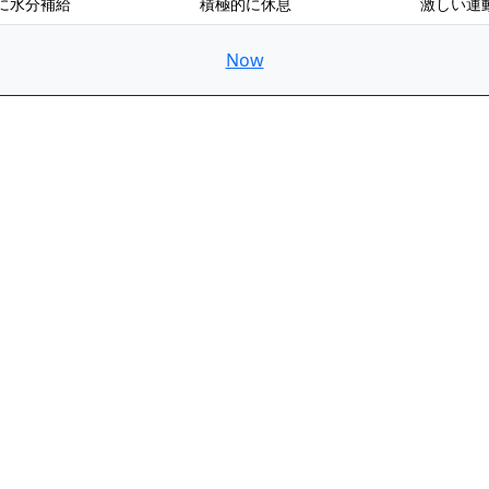
に水分補給
積極的に休息
激しい運
Now