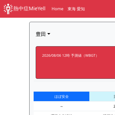
熱中症MieYell
Home
東海 愛知
豊田
2026/08/06 12時 予測値（WBGT）
ほぼ安全
～