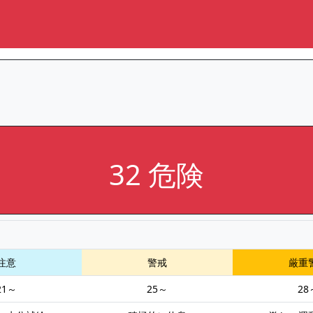
32 危険
注意
警戒
厳重
21～
25～
28