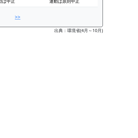
動は中止
運動は原則中止
>>
出典：環境省(4月～10月)