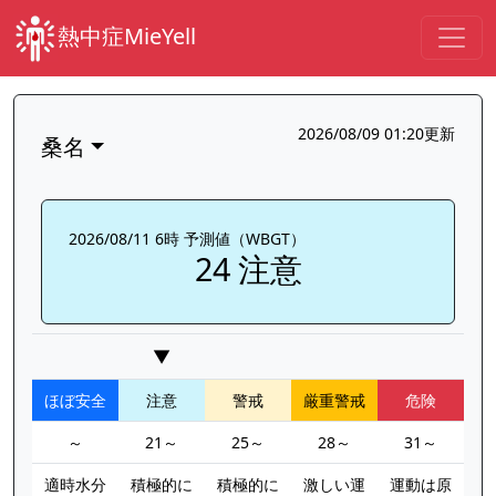
熱中症MieYell
2026/08/09 01:20更新
桑名
2026/08/11 6時 予測値（WBGT）
24 注意
▼
ほぼ安全
注意
警戒
厳重警戒
危険
～
21～
25～
28～
31～
適時水分
積極的に
積極的に
激しい運
運動は原