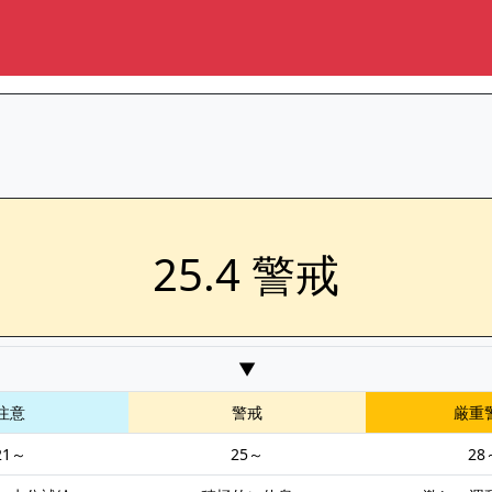
25.4 警戒
▼
注意
警戒
厳重
21～
25～
28