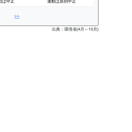
動は中止
運動は原則中止
>>
出典：環境省(4月～10月)