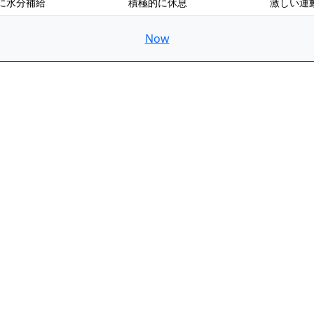
に水分補給
積極的に休息
激しい運
Now