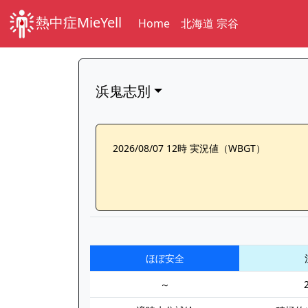
熱中症MieYell
Home
北海道 宗谷
浜鬼志別
2026/08/07 12時 実況値（WBGT）
ほぼ安全
～