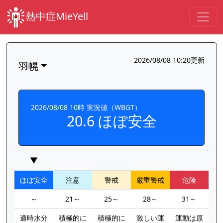
熱中症MieYell
2026/08/08 10:20更新
羽幌
2026/08/08 10時 実況値（WBGT）
20.6 ほぼ安全
▼
ほぼ安全
注意
警戒
厳重警戒
危険
～
21～
25～
28～
31～
適時水分
積極的に
積極的に
激しい運
運動は原