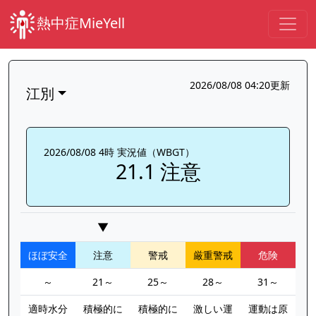
熱中症MieYell
2026/08/08 04:20更新
江別
2026/08/08 4時 実況値（WBGT）
21.1 注意
▼
ほぼ安全
注意
警戒
厳重警戒
危険
～
21～
25～
28～
31～
適時水分
積極的に
積極的に
激しい運
運動は原