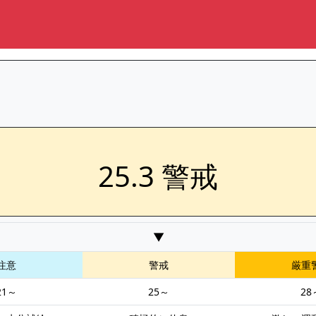
25.3 警戒
▼
注意
警戒
厳重
21～
25～
28