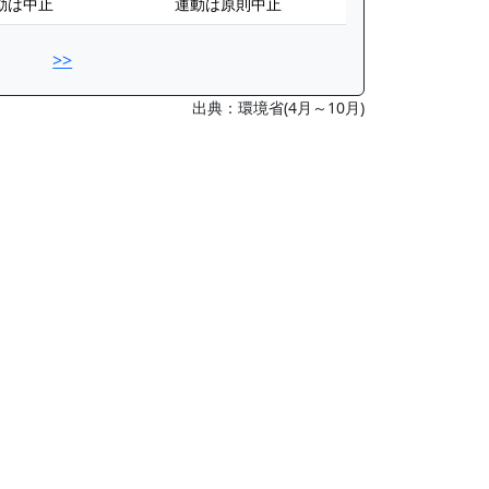
動は中止
運動は原則中止
>>
出典：環境省(4月～10月)