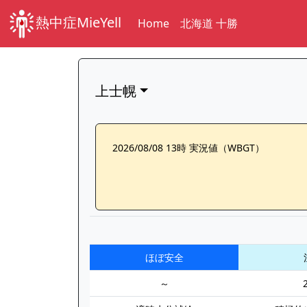
熱中症MieYell
Home
北海道 十勝
上士幌
2026/08/08 13時 実況値（WBGT）
ほぼ安全
～