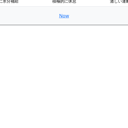
に水分補給
積極的に休息
激しい運
Now