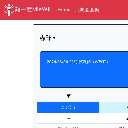
熱中症MieYell
Home
北海道 胆振
森野
2026/08/06 21時 実況値（WBGT）
▼
ほぼ安全
～