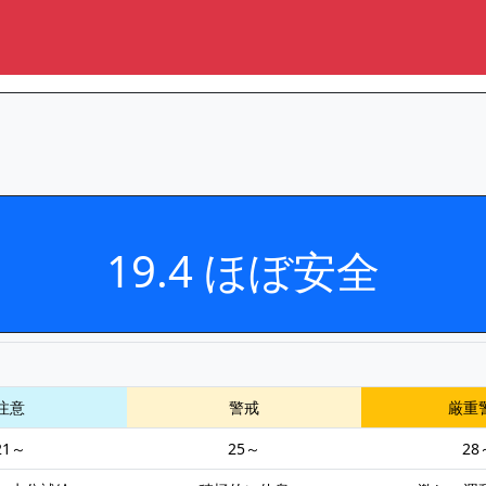
19.4 ほぼ安全
注意
警戒
厳重
21～
25～
28