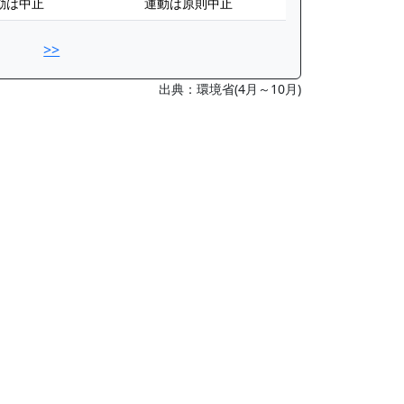
動は中止
運動は原則中止
>>
出典：環境省(4月～10月)