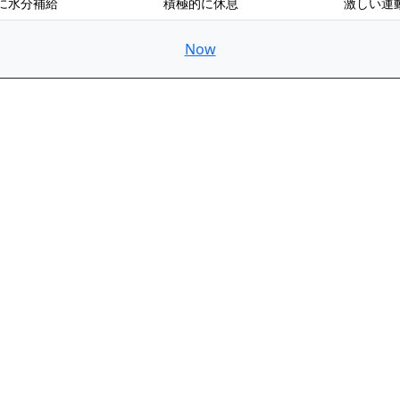
に水分補給
積極的に休息
激しい運
Now