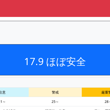
17.9 ほぼ安全
注意
警戒
厳重
21～
25～
28