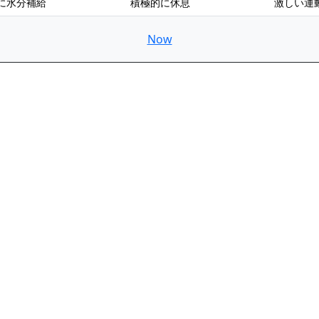
に水分補給
積極的に休息
激しい運
Now