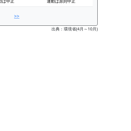
動は中止
運動は原則中止
>>
出典：環境省(4月～10月)