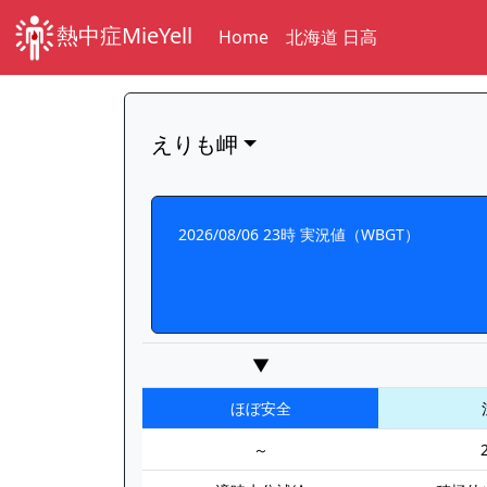
熱中症MieYell
Home
北海道 日高
えりも岬
2026/08/06 23時 実況値（WBGT）
▼
ほぼ安全
～