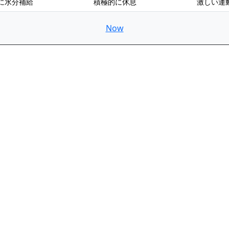
に水分補給
積極的に休息
激しい運
Now