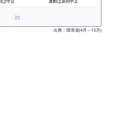
動は中止
運動は原則中止
>>
出典：環境省(4月～10月)