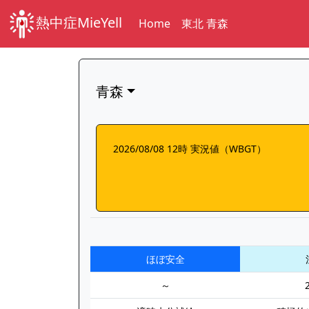
熱中症MieYell
Home
東北 青森
青森
2026/08/08 12時 実況値（WBGT）
ほぼ安全
～