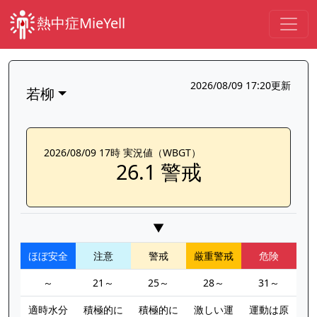
熱中症MieYell
2026/08/09 17:20更新
若柳
2026/08/09 17時 実況値（WBGT）
26.1 警戒
▼
ほぼ安全
注意
警戒
厳重警戒
危険
～
21～
25～
28～
31～
適時水分
積極的に
積極的に
激しい運
運動は原