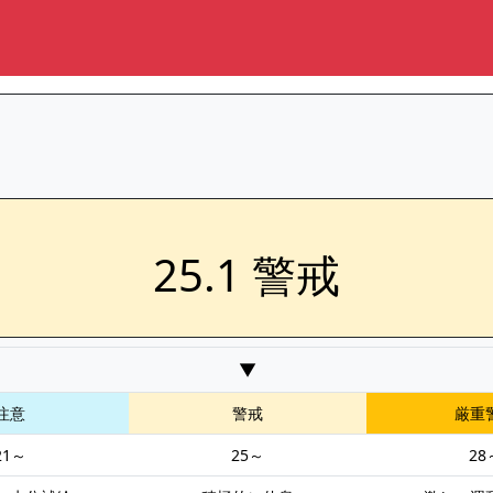
25.1 警戒
▼
注意
警戒
厳重
21～
25～
28