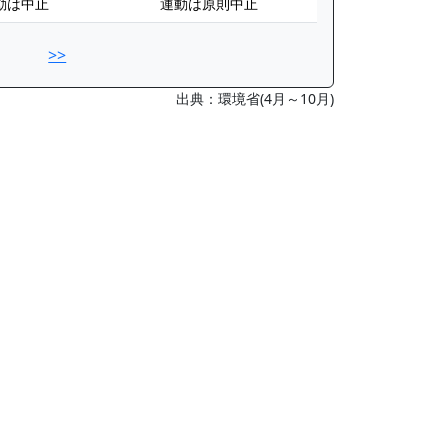
動は中止
運動は原則中止
>>
出典：環境省(4月～10月)