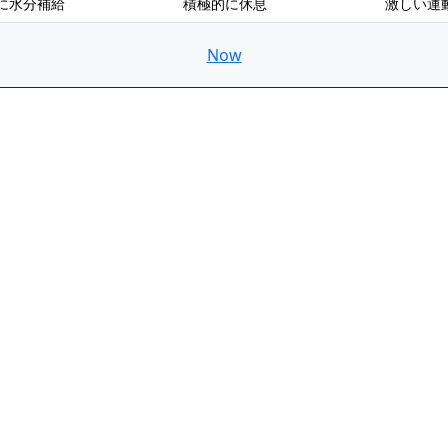
に水分補給
積極的に休息
激しい運
Now