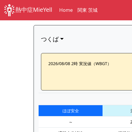
熱中症MieYell
Home
関東 茨城
つくば
2026/08/08 2時 実況値（WBGT）
ほぼ安全
～