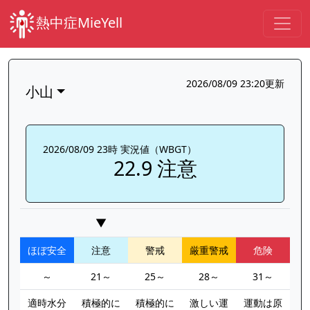
熱中症MieYell
2026/08/09 23:20更新
小山
2026/08/09 23時 実況値（WBGT）
22.9 注意
▼
ほぼ安全
注意
警戒
厳重警戒
危険
～
21～
25～
28～
31～
適時水分
積極的に
積極的に
激しい運
運動は原