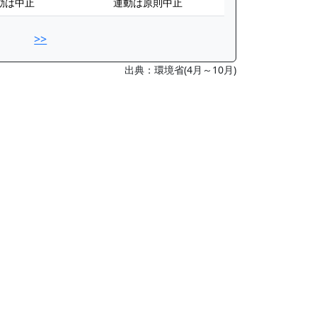
動は中止
運動は原則中止
>>
出典：環境省(4月～10月)