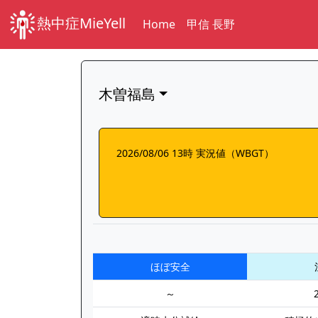
熱中症MieYell
Home
甲信 長野
木曽福島
2026/08/06 13時 実況値（WBGT）
ほぼ安全
～