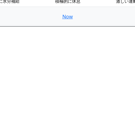
に水分補給
積極的に休息
激しい運
Now