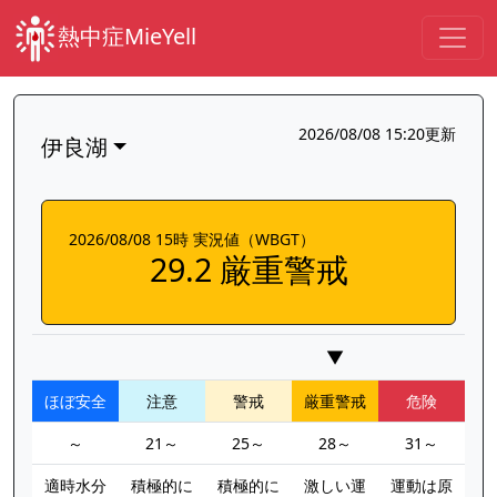
熱中症MieYell
2026/08/08 15:20更新
伊良湖
2026/08/08 15時 実況値（WBGT）
29.2 厳重警戒
▼
ほぼ安全
注意
警戒
厳重警戒
危険
～
21～
25～
28～
31～
適時水分
積極的に
積極的に
激しい運
運動は原