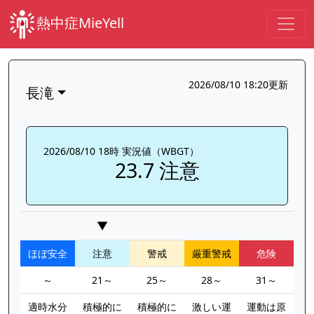
熱中症MieYell
2026/08/10 18:20更新
長滝
2026/08/10 18時 実況値（WBGT）
23.7 注意
▼
ほぼ安全
注意
警戒
厳重警戒
危険
～
21～
25～
28～
31～
適時水分
積極的に
積極的に
激しい運
運動は原