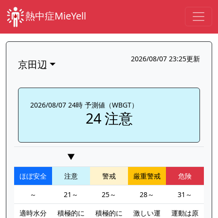
熱中症MieYell
2026/08/07 23:25更新
京田辺
2026/08/07 24時 予測値（WBGT）
24 注意
▼
ほぼ安全
注意
警戒
厳重警戒
危険
～
21～
25～
28～
31～
適時水分
積極的に
積極的に
激しい運
運動は原