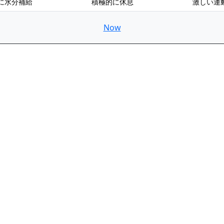
に水分補給
積極的に休息
激しい運
Now