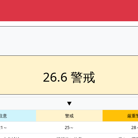
26.6 警戒
▼
注意
警戒
厳重
21～
25～
28