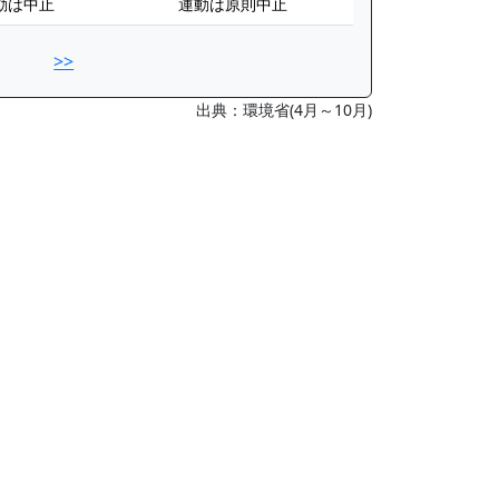
動は中止
運動は原則中止
>>
出典：環境省(4月～10月)