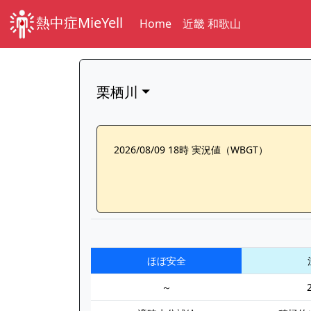
熱中症MieYell
Home
近畿 和歌山
栗栖川
2026/08/09 18時 実況値（WBGT）
ほぼ安全
～