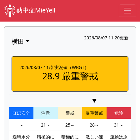
熱中症MieYell
2026/08/07 11:20更新
横田
2026/08/07 11時 実況値（WBGT）
28.9 厳重警戒
▼
ほぼ安全
注意
警戒
厳重警戒
危険
～
21～
25～
28～
31～
適時水分
積極的に
積極的に
激しい運
運動は原