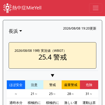
熱中症MieYell
2026/08/08 19:20更新
長浜
2026/08/08 19時 実況値（WBGT）
25.4 警戒
▼
ほぼ安全
注意
警戒
厳重警戒
危険
～
21～
25～
28～
31～
適時水分
積極的に
積極的に
激しい運
運動は原