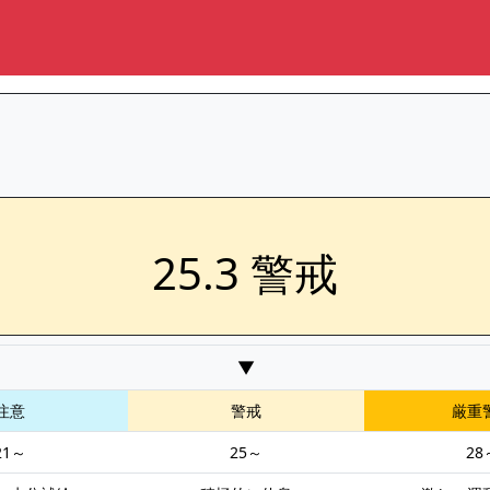
25.3 警戒
▼
注意
警戒
厳重
21～
25～
28