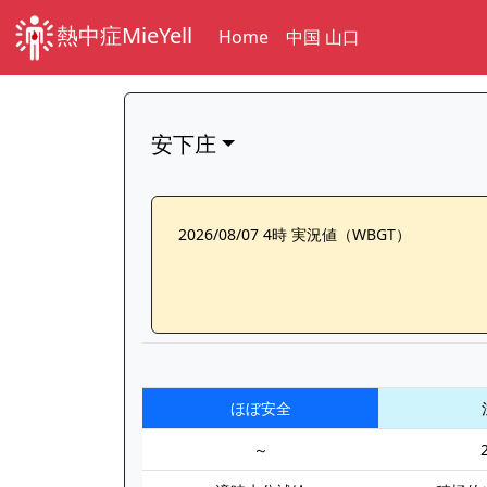
熱中症MieYell
Home
中国 山口
安下庄
2026/08/07 4時 実況値（WBGT）
ほぼ安全
～