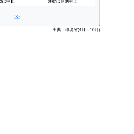
動は中止
運動は原則中止
>>
出典：環境省(4月～10月)