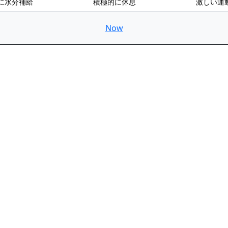
に水分補給
積極的に休息
激しい運
Now