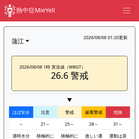
熱中症MieYell
2026/08/08 01:20更新
蒲江
2026/08/08 1時 実況値（WBGT）
26.6 警戒
▼
ほぼ安全
注意
警戒
厳重警戒
危険
～
21～
25～
28～
31～
適時水分
積極的に
積極的に
激しい運
運動は原