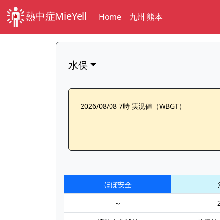
熱中症MieYell
Home
九州 熊本
水俣
2026/08/08 7時 実況値（WBGT）
ほぼ安全
～