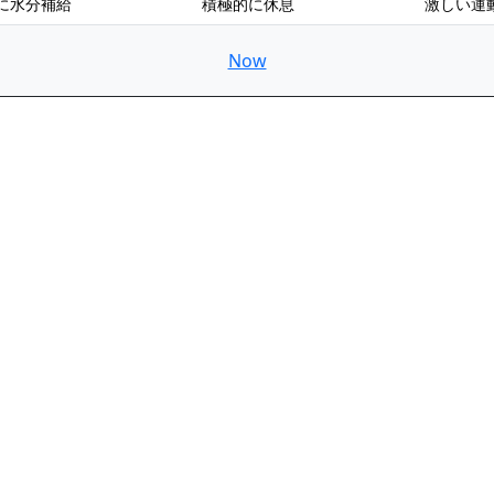
に水分補給
積極的に休息
激しい運
Now