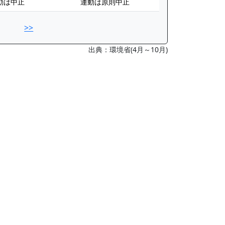
動は中止
運動は原則中止
>>
出典：環境省(4月～10月)