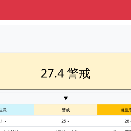
27.4 警戒
▼
注意
警戒
厳重
21～
25～
28