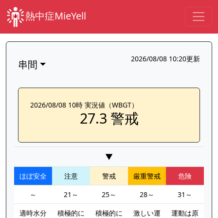
熱中症MieYell
2026/08/08 10:20更新
串間
2026/08/08 10時 実況値（WBGT）
27.3 警戒
▼
ほぼ安全
注意
警戒
厳重警戒
危険
～
21～
25～
28～
31～
適時水分
積極的に
積極的に
激しい運
運動は原