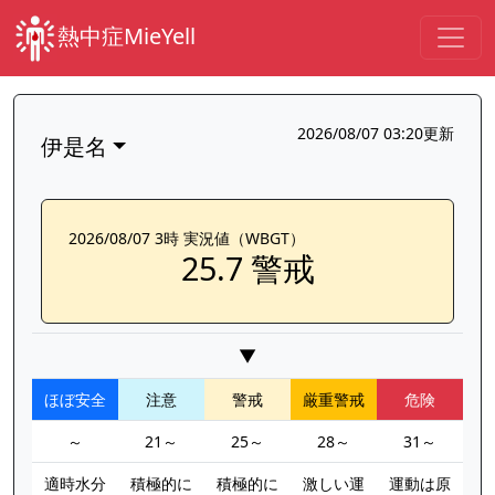
熱中症MieYell
2026/08/07 03:20更新
伊是名
2026/08/07 3時 実況値（WBGT）
25.7 警戒
▼
ほぼ安全
注意
警戒
厳重警戒
危険
～
21～
25～
28～
31～
適時水分
積極的に
積極的に
激しい運
運動は原