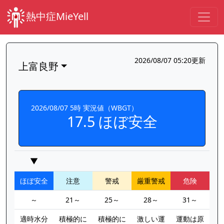
熱中症MieYell
2026/08/07 05:20更新
上富良野
2026/08/07 5時 実況値（WBGT）
17.5 ほぼ安全
▼
ほぼ安全
注意
警戒
厳重警戒
危険
～
21～
25～
28～
31～
適時水分
積極的に
積極的に
激しい運
運動は原