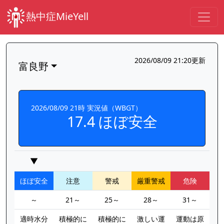
熱中症MieYell
2026/08/09 21:20更新
富良野
2026/08/09 21時 実況値（WBGT）
17.4 ほぼ安全
▼
ほぼ安全
注意
警戒
厳重警戒
危険
～
21～
25～
28～
31～
適時水分
積極的に
積極的に
激しい運
運動は原