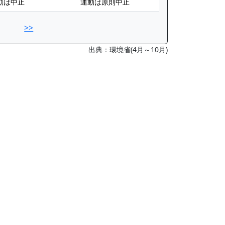
動は中止
運動は原則中止
>>
出典：環境省(4月～10月)