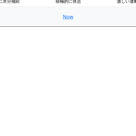
に水分補給
積極的に休息
激しい運
Now