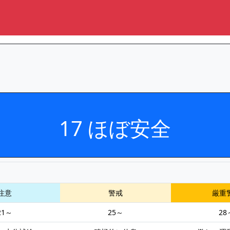
17 ほぼ安全
注意
警戒
厳重
21～
25～
28