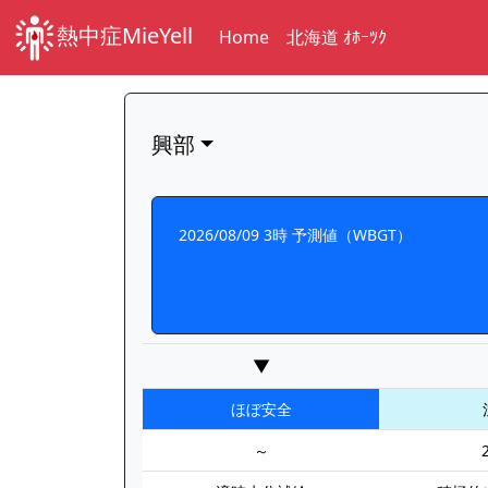
熱中症MieYell
Home
北海道 ｵﾎｰﾂｸ
興部
2026/08/09 3時 予測値（WBGT）
▼
ほぼ安全
～