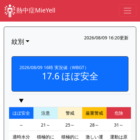
熱中症MieYell
2026/08/09 16:20更新
紋別
2026/08/09 16時 実況値（WBGT）
17.6 ほぼ安全
▼
ほぼ安全
注意
警戒
厳重警戒
危険
～
21～
25～
28～
31～
適時水分
積極的に
積極的に
激しい運
運動は原