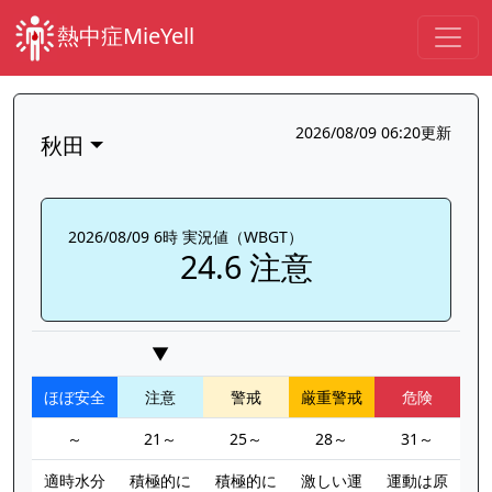
熱中症MieYell
2026/08/09 06:20更新
秋田
2026/08/09 6時 実況値（WBGT）
24.6 注意
▼
ほぼ安全
注意
警戒
厳重警戒
危険
～
21～
25～
28～
31～
適時水分
積極的に
積極的に
激しい運
運動は原