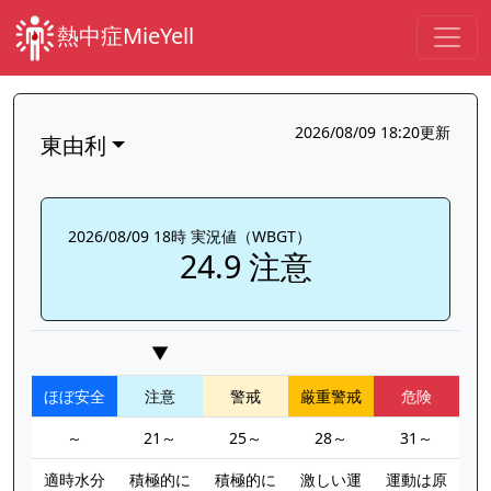
熱中症MieYell
2026/08/09 18:20更新
東由利
2026/08/09 18時 実況値（WBGT）
24.9 注意
▼
ほぼ安全
注意
警戒
厳重警戒
危険
～
21～
25～
28～
31～
適時水分
積極的に
積極的に
激しい運
運動は原