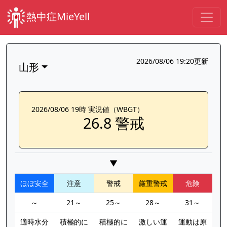
熱中症MieYell
2026/08/06 19:20更新
山形
2026/08/06 19時 実況値（WBGT）
26.8 警戒
▼
ほぼ安全
注意
警戒
厳重警戒
危険
～
21～
25～
28～
31～
適時水分
積極的に
積極的に
激しい運
運動は原