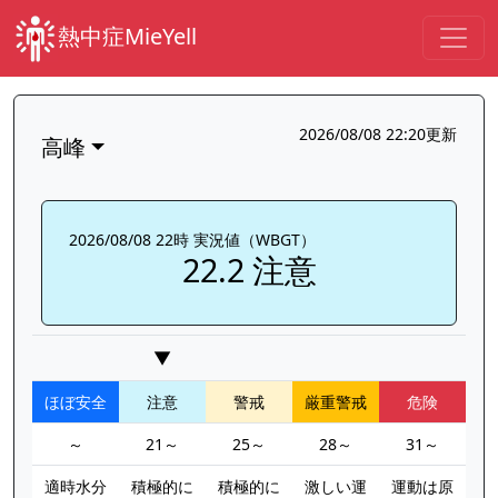
熱中症MieYell
2026/08/08 22:20更新
高峰
2026/08/08 22時 実況値（WBGT）
22.2 注意
▼
ほぼ安全
注意
警戒
厳重警戒
危険
～
21～
25～
28～
31～
適時水分
積極的に
積極的に
激しい運
運動は原