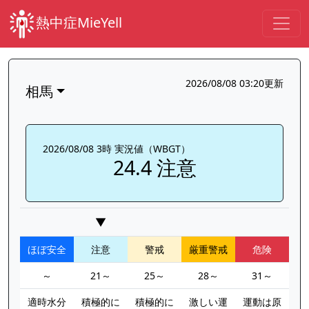
熱中症MieYell
2026/08/08 03:20更新
相馬
2026/08/08 3時 実況値（WBGT）
24.4 注意
▼
ほぼ安全
注意
警戒
厳重警戒
危険
～
21～
25～
28～
31～
適時水分
積極的に
積極的に
激しい運
運動は原