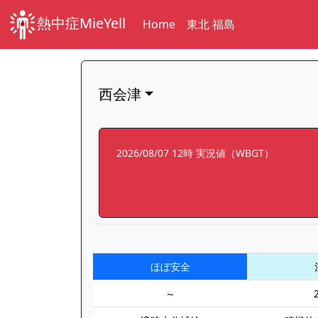
熱中症MieYell
Home
東北 福島
西会津
2026/08/07 12時 実況値（WBGT）
ほぼ安全
～