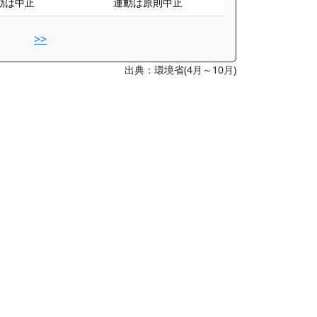
動は中止
運動は原則中止
>>
出典：環境省(4月～10月)