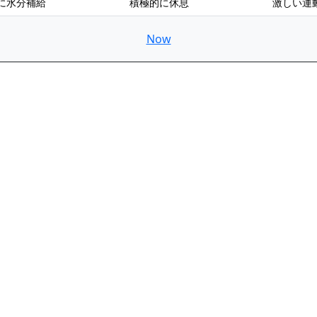
に水分補給
積極的に休息
激しい運
Now