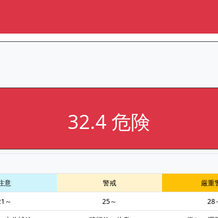
32.4 危険
注意
警戒
厳重
21～
25～
28