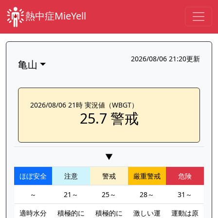
熱中症MieYell
2026/08/06 21:20更新
亀山
2026/08/06 21時 実況値（WBGT）
25.7 警戒
▼
ほぼ安全
注意
警戒
厳重警戒
危険
～
21～
25～
28～
31～
適時水分
積極的に
積極的に
激しい運
運動は原