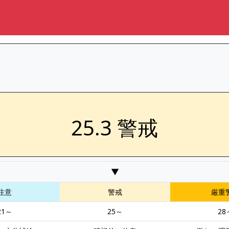
25.3 警戒
▼
注意
警戒
厳重
21～
25～
28