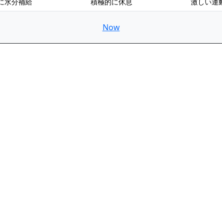
に水分補給
積極的に休息
激しい運
Now