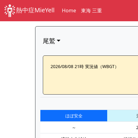
熱中症MieYell
Home
東海 三重
尾鷲
2026/08/08 21時 実況値（WBGT）
ほぼ安全
～