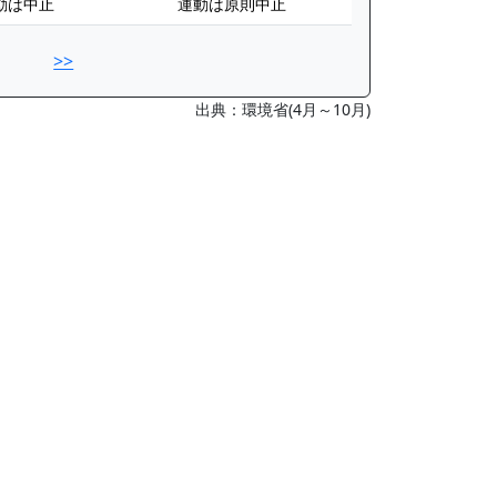
動は中止
運動は原則中止
>>
出典：環境省(4月～10月)