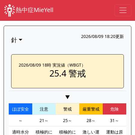
熱中症MieYell
2026/08/09 18:20更新
針
2026/08/09 18時 実況値（WBGT）
25.4 警戒
▼
ほぼ安全
注意
警戒
厳重警戒
危険
～
21～
25～
28～
31～
適時水分
積極的に
積極的に
激しい運
運動は原