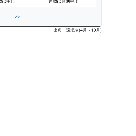
動は中止
運動は原則中止
>>
出典：環境省(4月～10月)