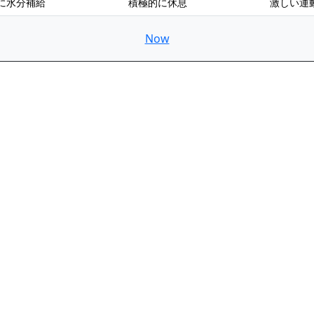
に水分補給
積極的に休息
激しい運
Now