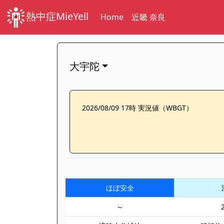
熱中症MieYell
Home
近畿 奈良
大宇陀
2026/08/09 17時 実況値（WBGT）
ほぼ安全
～