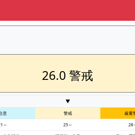
26.0 警戒
▼
注意
警戒
厳重
21～
25～
28