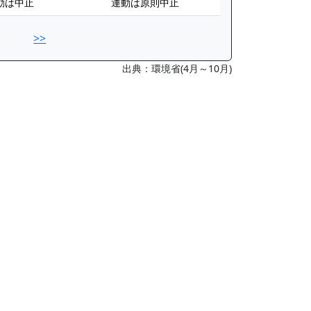
動は中止
運動は原則中止
>>
出典：環境省(4月～10月)