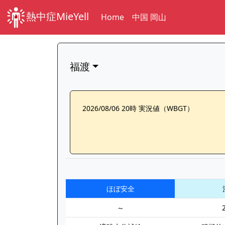
熱中症MieYell
Home
中国 岡山
福渡
2026/08/06 20時 実況値（WBGT）
ほぼ安全
～