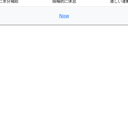
に水分補給
積極的に休息
激しい運
Now