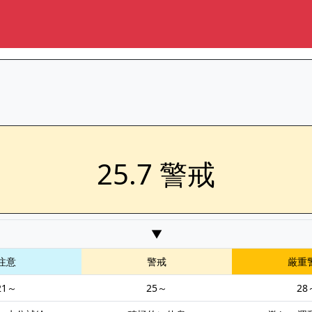
25.7 警戒
▼
注意
警戒
厳重
21～
25～
28