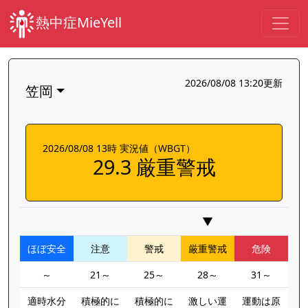
熱中症MieYell
2026/08/08 13:20更新
笠岡
2026/08/08 13時 実況値（WBGT）
29.3 厳重警戒
▼
ほぼ安全
注意
警戒
厳重警戒
危険
～
21～
25～
28～
31～
適時水分
積極的に
積極的に
激しい運
運動は原