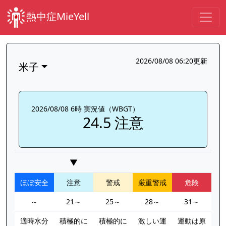
熱中症MieYell
2026/08/08 06:20更新
米子
2026/08/08 6時 実況値（WBGT）
24.5 注意
▼
ほぼ安全
注意
警戒
厳重警戒
危険
～
21～
25～
28～
31～
適時水分
積極的に
積極的に
激しい運
運動は原