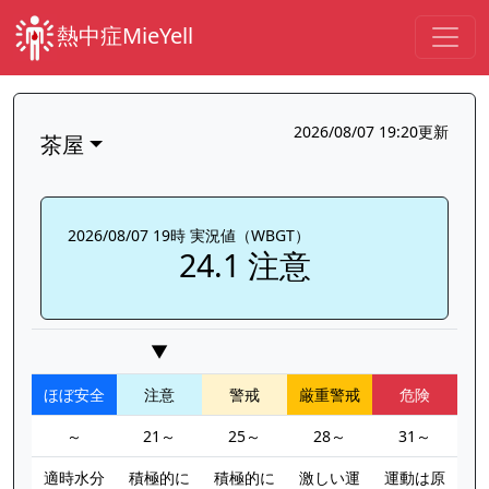
熱中症MieYell
2026/08/07 19:20更新
茶屋
2026/08/07 19時 実況値（WBGT）
24.1 注意
▼
ほぼ安全
注意
警戒
厳重警戒
危険
～
21～
25～
28～
31～
適時水分
積極的に
積極的に
激しい運
運動は原