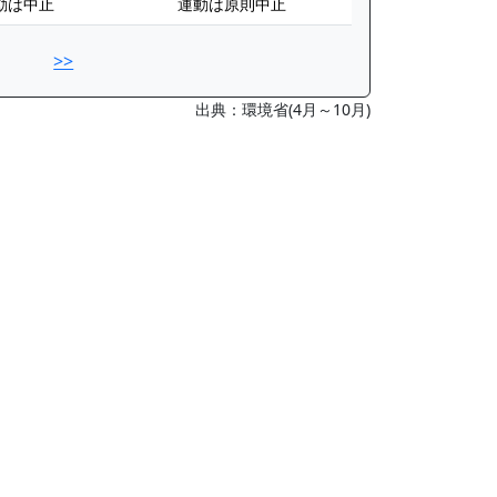
動は中止
運動は原則中止
>>
出典：環境省(4月～10月)