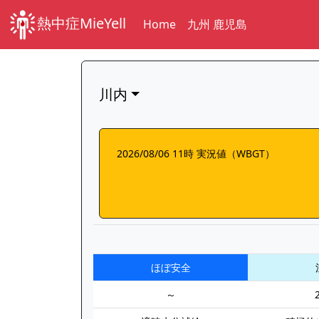
熱中症MieYell
Home
九州 鹿児島
川内
2026/08/06 11時 実況値（WBGT）
ほぼ安全
～