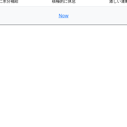
に水分補給
積極的に休息
激しい運
Now